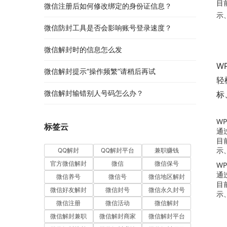
目
微信注册后如何修改绑定的身份证信息？
示
微信防封工具是否会影响账号登录速度？
微信解封时的信息怎么发
W
微信解封提示“操作频繁”请稍后再试
轻
微信解封输错别人号码怎么办？
标
WP
标签云
通
目
示
QQ解封
QQ解封平台
兼职赚钱
官方微信解封
微信
微信保号
WP
通
微信养号
微信号
微信地区解封
目
微信好友解封
微信封号
微信永久封号
示
微信注册
微信活动
微信解封
微信解封兼职
微信解封商家
微信解封平台