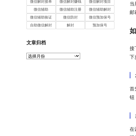
微信解封接单
微信解封赚钱
微信解封项目
当
微信辅助
微信辅助注册
微信辅助解封
邮
微信辅助验证
微信防封
微信预加保号
自助微信解封
解封
预加保号
文章归档
接
文
下
章
归
档
首
钮
在