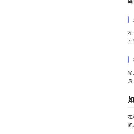
码
在
全
输
后
在
问