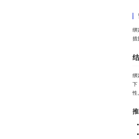
绑
措
绑
下
性
推