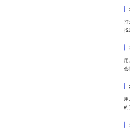
打
找
用
会
用
的