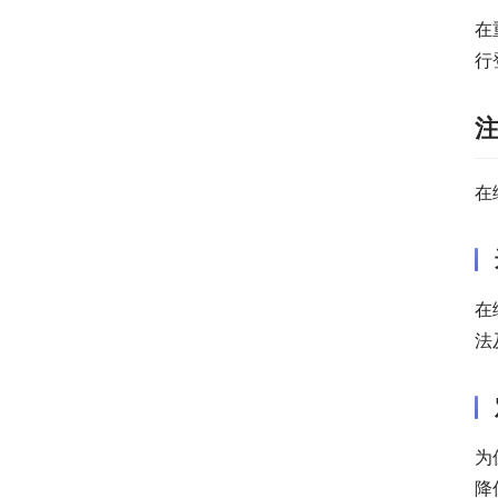
在
行
在
在
法
为
降