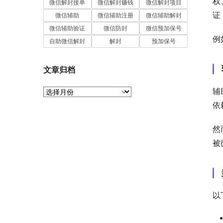
权
微信解封接单
微信解封赚钱
微信解封项目
证
微信辅助
微信辅助注册
微信辅助解封
微信辅助验证
微信防封
微信预加保号
例
自助微信解封
解封
预加保号
文章归档
辅
文
章
依
归
档
然
被
以