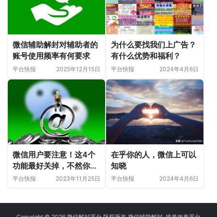
微信辅助解封对辅助者的
为什么要找我们上广告？
账号使用频率有何要求
有什么优势和福利？
平台快报
2025年12月15日
平台快报
2024年4月6日
微信用户要注意！这4个
在乎你的人，微信上可以
功能最好关掉，不然你可
知晓
能会被“监视”！
平台快报
2023年11月25日
平台快报
2024年4月6日
Copyright © 2026 微信解封平台 版权所有 微信辅助解封-接单放单平台