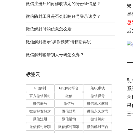
微信注册后如何修改绑定的身份证信息？
繁
是
微信防封工具是否会影响账号登录速度？
息
微信解封时的信息怎么发
后
微信解封提示“操作频繁”请稍后再试
微信解封输错别人号码怎么办？
一
标签云
别
系
QQ解封
QQ解封平台
兼职赚钱
官方微信解封
微信
微信保号
为
微信养号
微信号
微信地区解封
果
微信好友解封
微信封号
微信永久封号
三
微信注册
微信活动
微信解封
微信解封兼职
微信解封商家
微信解封平台
二