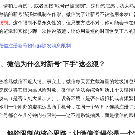
，请稍后再试”，或者直接“账号已被限制”。这种憋屈感，我太
微信的新号防骚扰机制在作祟。微信为了让新号不被滥用来发广
限制
。这个限制不是永久性的，但只要方法不对，你可能会卡在
的逻辑和实操步骤一次性说清楚，让你用最短的时间恢复正常的
、微信为什么对新号“下手”这么狠？
急着骂微信不近人情。事实上，微信每天要拦截海量的垃圾消息
统默认将其归为高风险对象。微信的算法会综合判断几个关键维
模式（是否立刻大量加人）、设备环境（是否在虚拟机或者频繁
你用一个刚办的虚拟运营商手机号，在同一个WiFi下连续注册
个号都会在几分钟内被限制——这不是系统抽风，而是微信的风控
、解除限制的核心思路：让微信觉得你是一个“