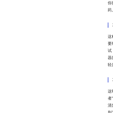
你
药
这
要
试
器
轻
这
者
清
判