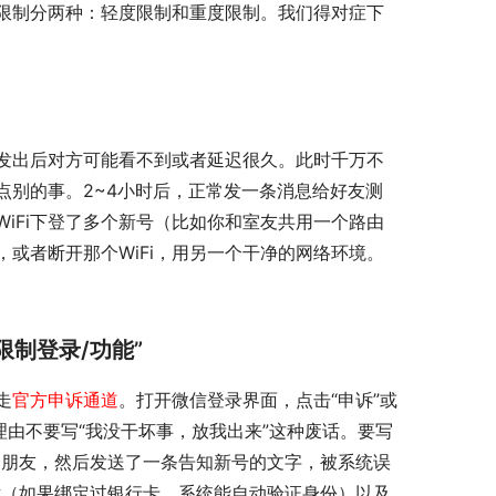
限制分两种：轻度限制和重度限制。我们得对症下
发出后对方可能看不到或者延迟很久。此时千万不
点别的事。2~4小时后，正常发一条消息给好友测
iFi下登了多个新号（比如你和室友共用一个路由
，或者断开那个WiFi，用另一个干净的网络环境。
限制登录/功能”
走
官方申诉通道
。打开微信登录界面，点击“申诉”或
理由不要写“我没干坏事，放我出来”这种废话。要写
个朋友，然后发送了一条告知新号的文字，被系统误
片（如果绑定过银行卡，系统能自动验证身份）以及