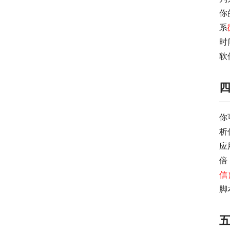
你
系
时
软
你
析
应
倍
信
脚