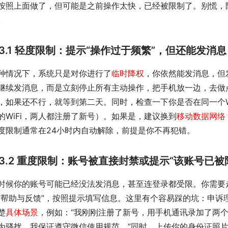
按照上面做了，但可能是之前操作太快，已经被限制了。别慌，
。
3.1 轻度限制：提示“操作过于频繁”，但还能发消息
种情况下，系统只是对你进行了
临时降权
，你依然能发消息，但
继续发消息，而是立刻停止所有主动操作，把手机放一边，去做
，如果还不行，就等到第二天。同时，检查一下你是否在同一个W
的WiFi，两人都注册了新号）。如果是，建议换到
移动数据网络
度限制通常在24小时内自动解除，前提是你不再犯错。
3.2 重度限制：账号被直接封禁或提示“该账号已被
时候你的账号可能已经没法发消息，甚至连登录都受限。你需要
“帮助与反馈”，按照提示填写信息。这里有个容易踩的坑：申诉
楚
具体场景
，例如：“我刚刚注册了新号，用手机通讯录加了两
为骚扰。我保证遵守微信使用规范。”同时，上传你的身份证照