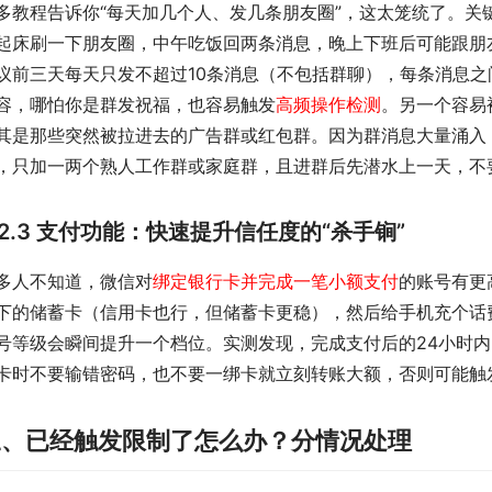
多教程告诉你“每天加几个人、发几条朋友圈”，这太笼统了。关
起床刷一下朋友圈，中午吃饭回两条消息，晚上下班后可能跟朋
议前三天每天只发不超过10条消息（不包括群聊），每条消息之
容，哪怕你是群发祝福，也容易触发
高频操作检测
。另一个容易
其是那些突然被拉进去的广告群或红包群。因为群消息大量涌入
，只加一两个熟人工作群或家庭群，且进群后先潜水上一天，不
2.3 支付功能：快速提升信任度的“杀手锏”
多人不知道，微信对
绑定银行卡并完成一笔小额支付
的账号有更
下的储蓄卡（信用卡也行，但储蓄卡更稳），然后给手机充个话
号等级会瞬间提升一个档位。实测发现，完成支付后的24小时
卡时不要输错密码，也不要一绑卡就立刻转账大额，否则可能触
三、已经触发限制了怎么办？分情况处理