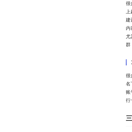
很
上
建
内
尤
群
很
名
账
行