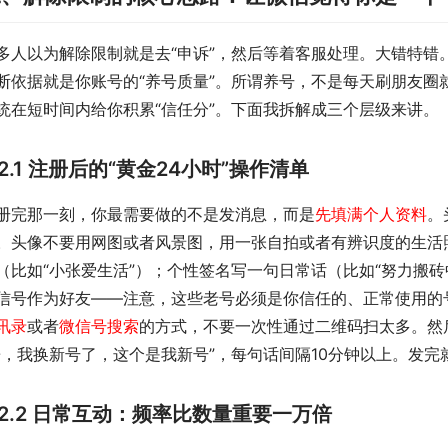
多人以为解除限制就是去“申诉”，然后等着客服处理。大错特错
断依据就是你账号的“养号质量”。所谓养号，不是每天刷朋友圈
统在短时间内给你积累“信任分”。下面我拆解成三个层级来讲。
2.1 注册后的“黄金24小时”操作清单
册完那一刻，你最需要做的不是发消息，而是
先填满个人资料
。
。头像不要用网图或者风景图，用一张自拍或者有辨识度的生活照；
（比如“小张爱生活”）；个性签名写一句日常话（比如“努力搬砖
信号作为好友——注意，这些老号必须是你信任的、正常使用的
讯录
或者
微信号搜索
的方式，不要一次性通过二维码扫太多。然
哥，我换新号了，这个是我新号”，每句话间隔10分钟以上。发完
2.2 日常互动：频率比数量重要一万倍