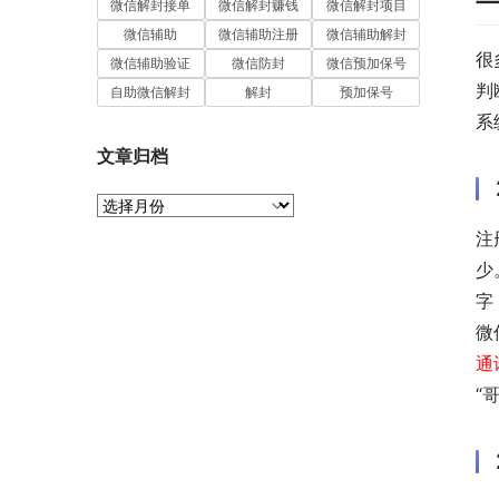
微信解封接单
微信解封赚钱
微信解封项目
微信辅助
微信辅助注册
微信辅助解封
很
微信辅助验证
微信防封
微信预加保号
判
自助微信解封
解封
预加保号
系
文章归档
文
章
注
归
少
档
字
微
通
“