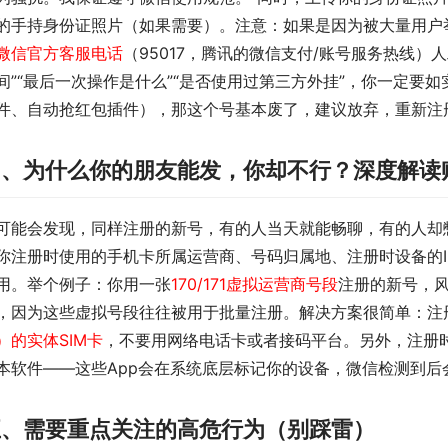
的手持身份证照片（如果需要）。注意：如果是因为被大量用户
微信官方客服电话
（95017，腾讯的微信支付/账号服务热线
间”“最后一次操作是什么”“是否使用过第三方外挂”，你一定要
件、自动抢红包插件），那这个号基本废了，建议放弃，重新注
四、为什么你的朋友能发，你却不行？深度解读
可能会发现，同样注册的新号，有的人当天就能畅聊，有的人却
你注册时使用的手机卡所属运营商、号码归属地、注册时设备的I
用。举个例子：你用一张
170/171虚拟运营商号段
注册的新号，风
，因为这些虚拟号段往往被用于批量注册。解决方案很简单：注
）的实体SIM卡
，不要用网络电话卡或者接码平台。另外，注册
本软件——这些App会在系统底层标记你的设备，微信检测到后
五、需要重点关注的高危行为（别踩雷）