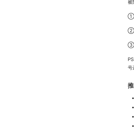
被
①
②
③
P
号
推