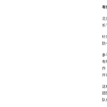
有
北
长
针
防
参
有
作
许
这
团
队