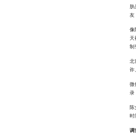
肤
友
像
天
制
北
诈
微
录
陈
时
调