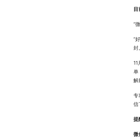
目
“
“
封
1
单
解
专
信
提
微