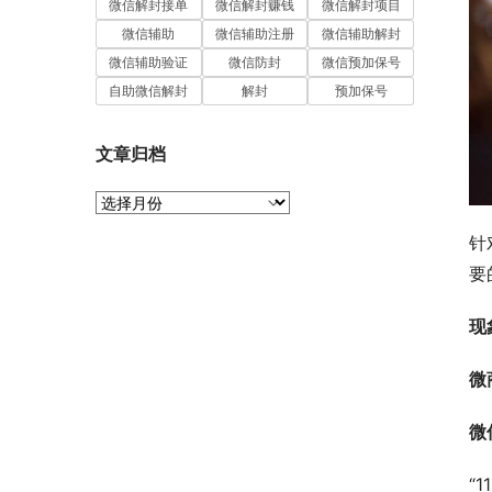
微信解封接单
微信解封赚钱
微信解封项目
微信辅助
微信辅助注册
微信辅助解封
微信辅助验证
微信防封
微信预加保号
自助微信解封
解封
预加保号
文章归档
文
章
针
归
档
要
现
微
微
“