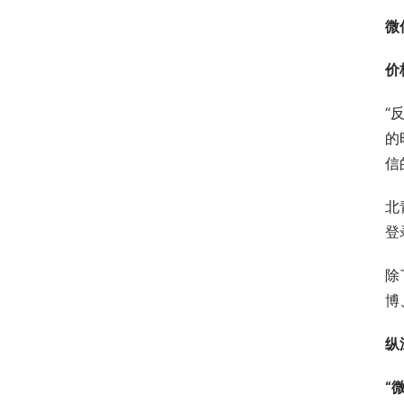
微
价
“
的
信
北
登
除
博
纵
“