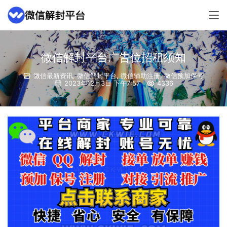
微信解封平台广告位招租须知
微信最新资讯
,
微信解封平台
,
微信辅助注册
,
微信预加保号
2023年12月3日 下午7:57
4336