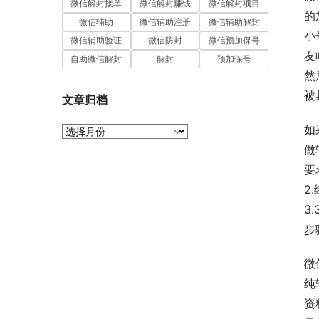
微信解封接单
微信解封赚钱
微信解封项目
的
微信辅助
微信辅助注册
微信辅助解封
小
微信辅助验证
微信防封
微信预加保号
友
自助微信解封
解封
预加保号
然
被
文章归档
如
文
章
做
归
要
档
2
3
步
微
纯
资