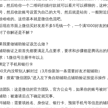
加，然后给你一个二维码扫描付款就可以看片可以裸聊的，这种
号，然后收款账号设置为自己的大号。然后就是站街，一般附近
啥啥啥的。这些基本就是微信色流吧。
后现在市面上微信买好友差不多5毛钱一个，一个满1000好友的
封了你解还是不解？
果我要做辅助验证该怎么做？
辅助验证之前首先都要满足几点要求，要求和步骤都是腾讯出的
求：1.微信号注册半年以上
.绑定了手机和银行卡
.30天内没帮别人解封过（3月份新加一条需要好友才能辅助）
骤：搜索“微信团队”进入左下角自助辅助点辅助验证按提示操作
信团队：这是微信的官方团队，官方公众号，如果你的账号被封
辅助：被邀请后点下确定就完事。
料辅助：需要填姓名、身份证、银行卡、预留手机号等信息的辅