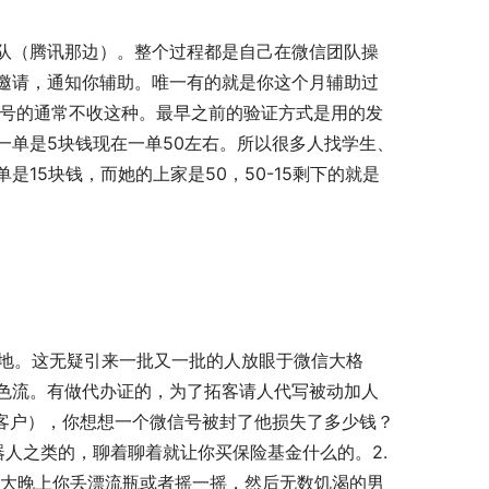
队（腾讯那边）。整个过程都是自己在微信团队操
邀请，通知你辅助。唯一有的就是你这个月辅助过
收号的通常不收这种。最早之前的验证方式是用的发
一单是5块钱现在一单50左右。所以很多人找学生、
15块钱，而她的上家是50，50-15剩下的就是
集地。这无疑引来一批又一批的人放眼于微信大格
色流。有做代办证的，为了拓客请人代写被动加人
在客户），你想想一个微信号被封了他损失了多少钱？
器人之类的，聊着聊着就让你买保险基金什么的。2.
是大晚上你丢漂流瓶或者摇一摇，然后无数饥渴的男