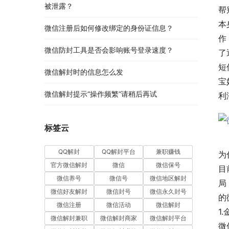
被泄露？
帮
本
微信注册后如何修改绑定的身份证信息？
作
微信防封工具是否会影响账号登录速度？
了
短
微信解封时的信息怎么发
宝
微信解封提示“操作频繁”请稍后再试
利
标签云
QQ解封
QQ解封平台
兼职赚钱
为
官方微信解封
微信
微信保号
目
微信养号
微信号
微信地区解封
局
微信好友解封
微信封号
微信永久封号
的
微信注册
微信活动
微信解封
1
微信解封兼职
微信解封商家
微信解封平台
微