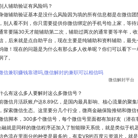
别人辅助验证有风险吗？
身做辅助验证基本是没什么风险因为填的所有信息都是在微信团
，别人看不到，你只需要提供你微信绑定的手机号给上家，等待
通常要隔30天才能辅助第二次，辅助过两次的通常要等半年，
信，后来就是点自助平台，现在主要是纯辅助和资料辅助，最先
妈做！现在的问题是为什么有那么多人收单呢？你们可以看下一单是
润了。
微信解封平台
什么有这么多人要解封这么多微信号？
前微信月活跃账户达8.89亿，是国内最具影响、核心流量的聚
，探索微信生态。这里要分几个行业，微商金融保险推销和微信
微信脚本，300多个微信号，每个微信号里面都有加好友（潜
.金融就是同样的微信程序还加入了智能聊天系统，就是类似于机
信色流在里面分的种类是最多的，有卖VR的百度云资源片，就