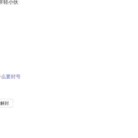
年轻小伙
什么要封号
助解封