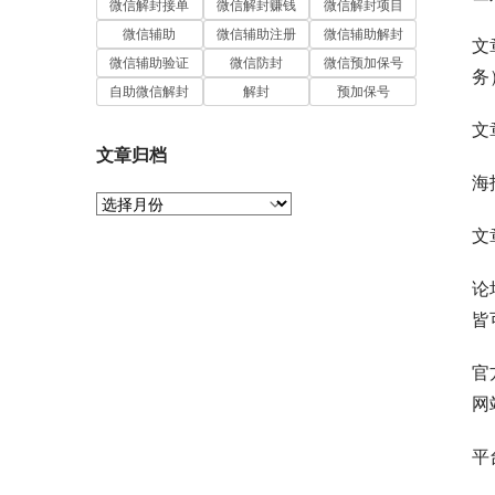
微信解封接单
微信解封赚钱
微信解封项目
微信辅助
微信辅助注册
微信辅助解封
文
微信辅助验证
微信防封
微信预加保号
务
自助微信解封
解封
预加保号
文
文章归档
海
文
章
文
归
档
论
皆
官
网
平