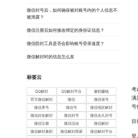
微信封号后，如何确保被封账号内的个人信息不
被泄露？
微信注册后如何修改绑定的身份证信息？
微信防封工具是否会影响账号登录速度？
微信解封时的信息怎么发
标签云
考
QQ解封
QQ解封平台
兼职赚钱
满
官方微信解封
微信
微信保号
号
微信养号
微信号
微信地区解封
微信好友解封
微信封号
微信永久封号
目
微信注册
微信活动
微信解封
微信解封兼职
微信解封商家
微信解封平台
登