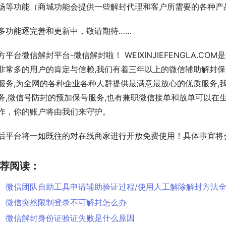
场等功能（商城功能会提供一些解封代理和客户所需要的各种产
多功能逐完善和更新中，敬请期待……
方平台微信解封平台-微信解封啦！ WEIXINJIEFENGLA.C
非常多的用户的肯定与信赖,我们有着三年以上的微信辅助解封
服务,为全网的各种企业各种人群提供最满意最放心的优质服务,
务,微信号防封的预加保号服务,也有兼职微信接单和放单可以在
作，你的账户将由我们来守护。
后平台将一如既往的对在线商家进行开放免费使用！具体事宜将
荐阅读：
微信团队自助工具申请辅助验证过程/使用人工解除解封方法
微信突然限制登录不可解封怎么办
微信解封身份证验证失败是什么原因