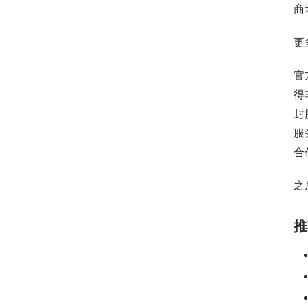
商
更
官
得
封
服
合
之
推