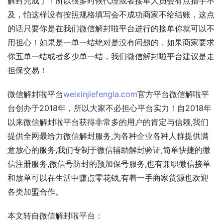
解封完成了！所以很多时候代理或者接单人员会有点措手不
及，怕这样没有按照规格填写会不成功商家不给结账，这点
的话只要你是在我们微信解封啦平台进行的接单你就可以不
用担心！如果是一单一结绝对是没有问题的，如果商家要求
你五单一结或者多少单一结，我们微信解封啦平台建议是走
担保交易！
微信解封啦平台
weixinjiefengla.com
官方平台微信解啦平
台创办于2018年，所以大家不必担心平台实力！自2018年
以来微信解封啦平台获得非常多的用户的肯定与信赖,我们
提供全网最给力微信解封服务,为各种企业各种人群提供满
意放心的服务,我们专制于微信辅助解封验证,简单快捷的微
信注册服务,微信号防封的预加保号服务,也有兼职微信接单
和放单可以在生活中赚点零花钱,有着一手商家货源也欢迎
各类加盟合作。
本文转自微信解封啦平台：