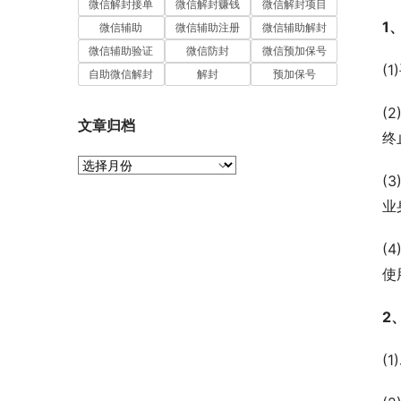
微信解封接单
微信解封赚钱
微信解封项目
1
微信辅助
微信辅助注册
微信辅助解封
微信辅助验证
微信防封
微信预加保号
(
自助微信解封
解封
预加保号
(
文章归档
终
文
(
章
归
业
档
(
使
2
(