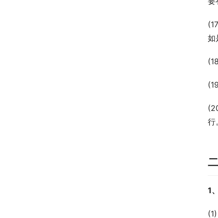
要
(
如
(
(
(
行
1
(