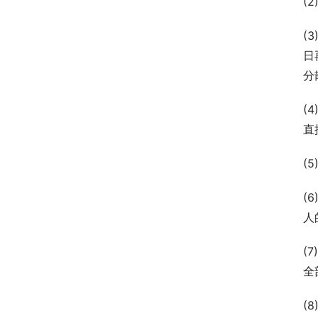
(
(
日
分
(
直
(
(
人
(
全
(