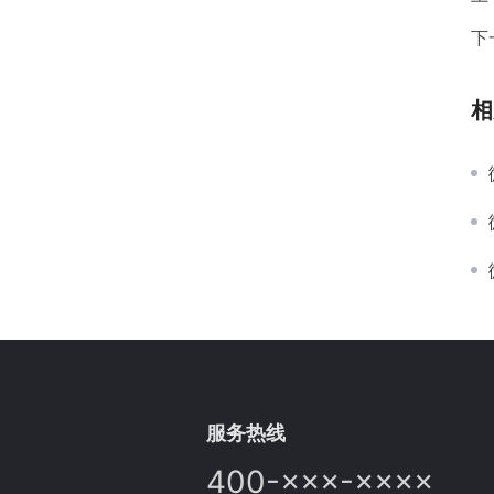
下
相
服务热线
400-×××-××××