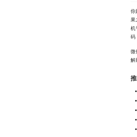
你
果
机
码
微
解
推