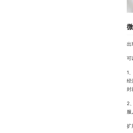
出
可
1
经
封
2
服
扩