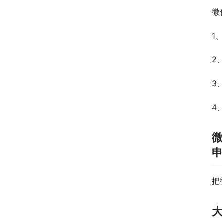
微
1
2
3
4
把