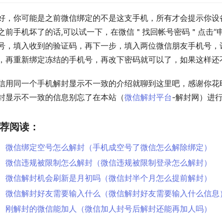
好，你可能是之前微信绑定的不是这支手机，所有才会提示你设
之前手机坏了的话,可以试一下，在微信＂找回帐号密码＂点击“申
号，填入收到的验证码，再下一步，填入两位微信朋友手机号，
，再重新绑定冻结的手机号，再改下密码就可以了，如果这样还
信用同一个手机解封显示不一致的介绍就聊到这里吧，感谢你花
封显示不一致的信息别忘了在本站（
微信解封平台
-解封网）进
荐阅读：
微信绑定空号怎么解封（手机成空号了微信怎么解除绑定）
微信违规被限制怎么解封（微信违规被限制登录怎么解封）
微信解封机会刷新是月初吗（微信封半个月怎么提前解封）
微信解封好友需要输入什么（微信解封好友需要输入什么信息
刚解封的微信能加人（微信加人封号后解封还能再加人吗）