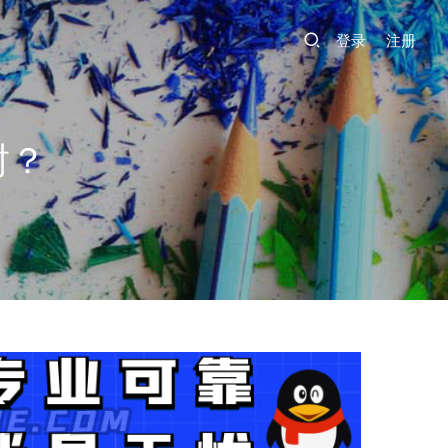
登录
注册
封？