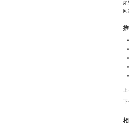
如
问
推
上
下
相