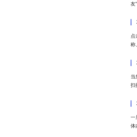
友
点
称
当
扫
一
体