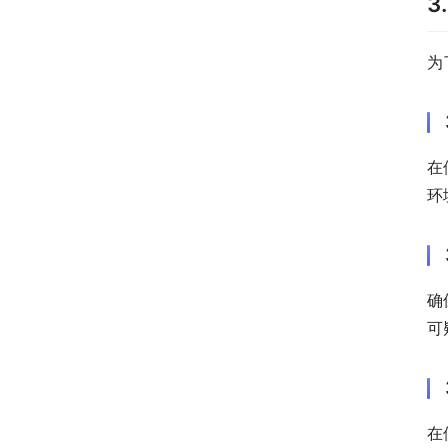
3
为
在
环
确
可
在