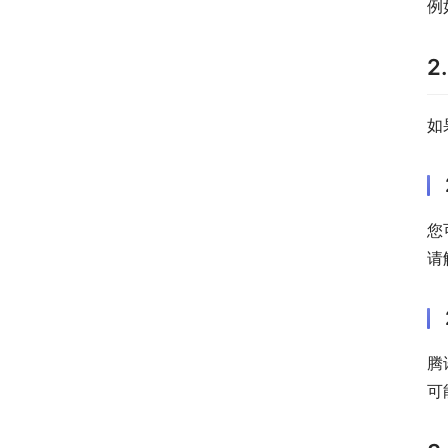
例
2
如
您
请
腾
可