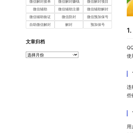
微信解封接单
微信解封赚钱
微信解封项目
微信辅助
微信辅助注册
微信辅助解封
微信辅助验证
微信防封
微信预加保号
自助微信解封
解封
预加保号
1
文章归档
Q
文
使
章
归
档
违
些
用