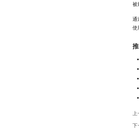
被
通
使
推
上
下