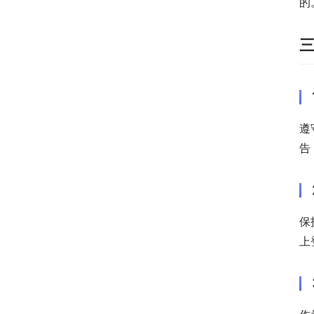
的
遵
告
保
上