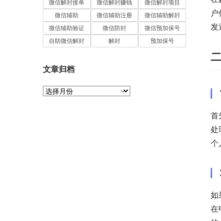
微信解封接单
微信解封赚钱
微信解封项目
户
微信辅助
微信辅助注册
微信辅助解封
发
微信辅助验证
微信防封
微信预加保号
自助微信解封
解封
预加保号
文章归档
文
章
归
首
档
处
个
如
在