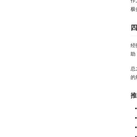
作
极
经
助
总
的
推