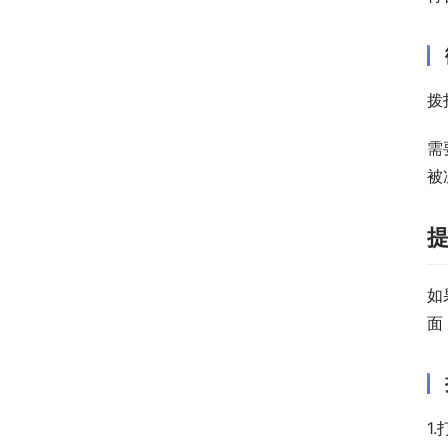
拨
需
被
如
面
1