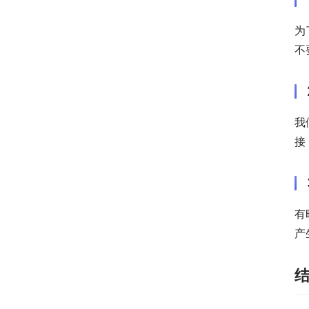
为
不
我
接
有
产