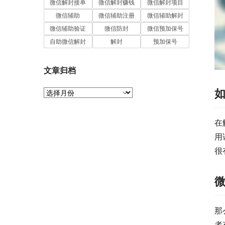
微信解封接单
微信解封赚钱
微信解封项目
微信辅助
微信辅助注册
微信辅助解封
微信辅助验证
微信防封
微信预加保号
自助微信解封
解封
预加保号
文章归档
文
章
归
档
在
用
很
那
者