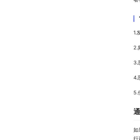
1
2
3
4
5
如
行