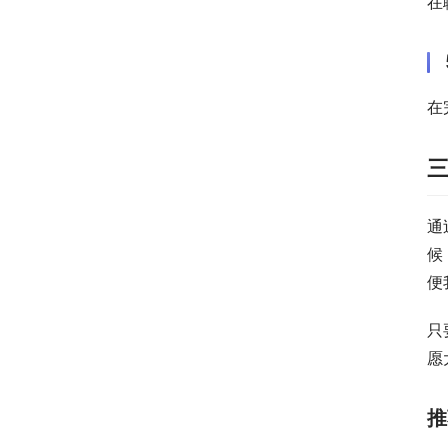
在
在
通
候
便
只
愿
推