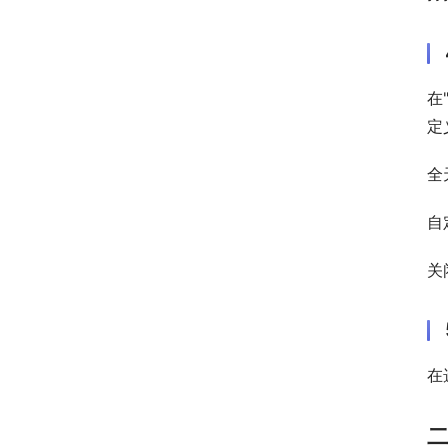
在
定
全
自
关
在