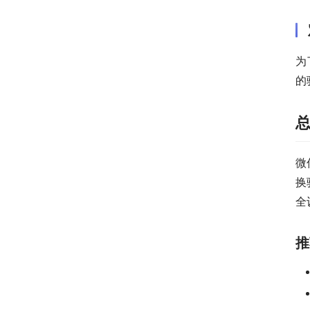
为
的
微
换
全
推