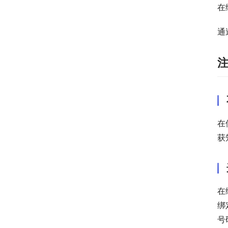
在
通
在
获
在
绑
号