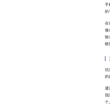
手
的
在
修
验
晓
信
的
通
我
个