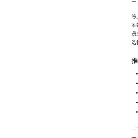
一
综
准
员
选
推
上