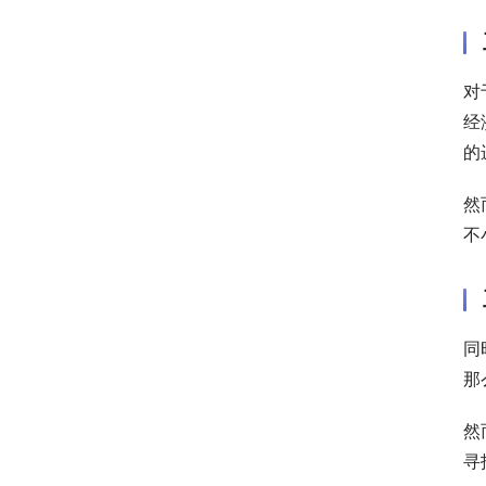
对
经
的
然
不
同
那
然
寻