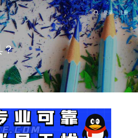
登录
注册
具？