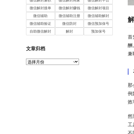
微信解封兼职
微信解封商家
微信解封平台
微信解封接单
微信解封赚钱
微信解封项目
微信辅助
微信辅助注册
微信辅助解封
微信辅助验证
微信防封
微信预加保号
自助微信解封
解封
预加保号
首
酬
文章归档
兼
文
章
归
档
那
例
效
然
工
不