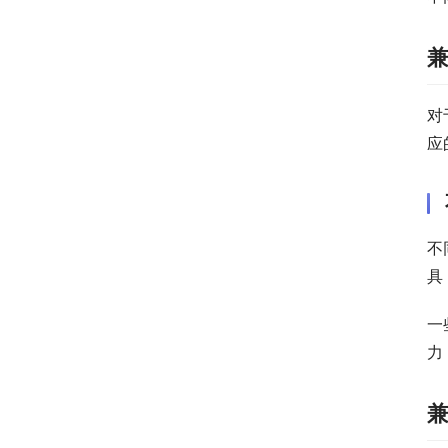
对
应
不
具
一
力