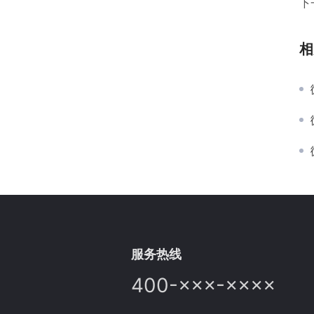
下
相
服务热线
400-×××-××××