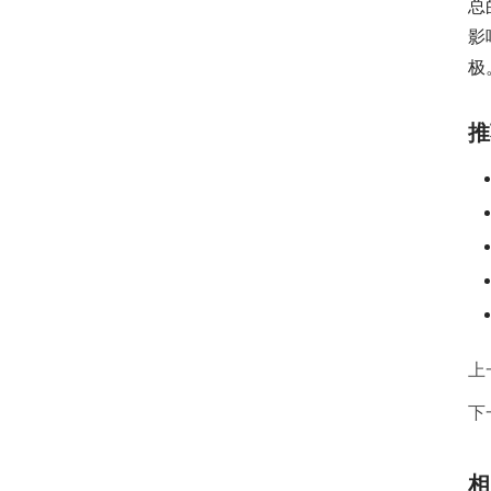
总
影
极
推
上
下
相