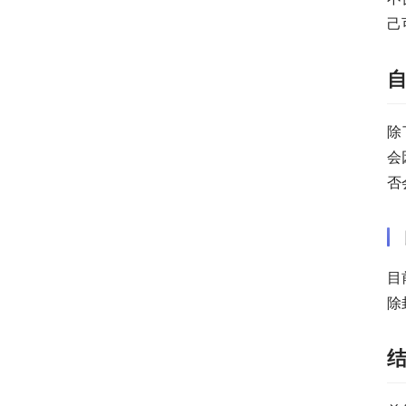
己
除
会
否
目
除