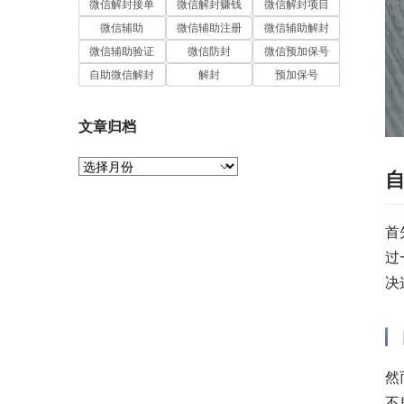
微信解封接单
微信解封赚钱
微信解封项目
微信辅助
微信辅助注册
微信辅助解封
微信辅助验证
微信防封
微信预加保号
自助微信解封
解封
预加保号
文章归档
文
章
归
档
首
过
决
然
不