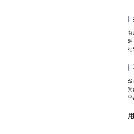
有
源
结
然
受
平