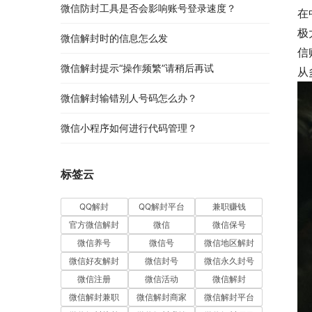
微信防封工具是否会影响账号登录速度？
在
极
微信解封时的信息怎么发
信
微信解封提示“操作频繁”请稍后再试
从
微信解封输错别人号码怎么办？
微信小程序如何进行代码管理？
标签云
QQ解封
QQ解封平台
兼职赚钱
官方微信解封
微信
微信保号
微信养号
微信号
微信地区解封
微信好友解封
微信封号
微信永久封号
微信注册
微信活动
微信解封
微信解封兼职
微信解封商家
微信解封平台