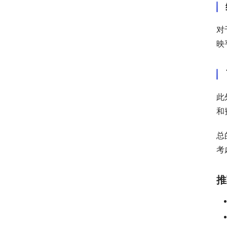
对
映
此
和
总
考
推