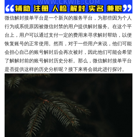
微信解封接单平台是一个新兴的服务平台，为那些因为个人
行为或系统原因被微信封禁的用户提供解封服务。在这个平
台上，用户可以通过支付一定的费用来寻求解封帮助，以便
恢复账号的正常使用。然而，对于一些用户来说，他们可能
会担心自己的账号解封后会再次被封，因此他们可能会希望
了解解封前的账号解封历史分析。那么，微信解封接单平台
是否提供这样的历史分析呢？接下来将会就此进行探讨。