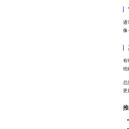
通
像
有
他
总
更
推