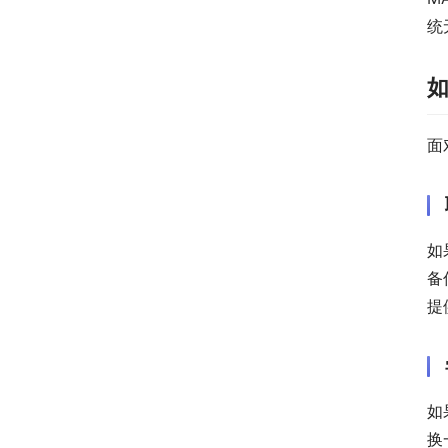
统
面
如
备
提
如
换