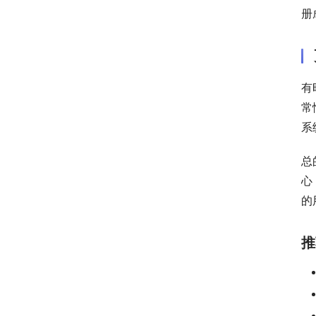
册
有
常
系
总
心
的
推