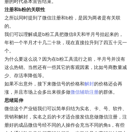
册的时代基本宣告结束。
注册和b粉的关联性
之所以同时提到了微信注册和b粉，是因为两者是有关联
的。
我们可以理解成是b粉工具把微信8天和半月号抬起来的，
年初一个半月才十几二十块，现在直接拉升到了四五十元一
个。
为什么要这么说？因为在b粉工具流行之前，半月号并没有
这么热销。当然还有一些其它的客观因素，比如号商数量减
少、存活率降低等。
如果不出意外，接下来微信号的价格和
解封
的价格还会再
涨，并且市场上会多出来很多做
微信辅助注册
的群体。
思绪延伸
微信这个产业链我们可以简单归结为实名、卡、号、软件、
营销和解封，实名之后的卡才适合接发信息做微信注册，注
册好的成品微信号经不同的人操作会充当不同的角s，有些