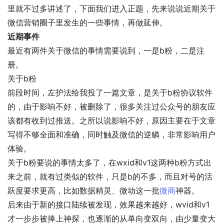
里就不过多讲述了，下面我们进入正题，先来说说近期关于
微信营销圈子里发生的一些事情，再做延伸。
近期事件
最近有两件关于微信的事情需要说到，一是b粉，二是注
册。
关于b粉
前段时间，左护法给我投了一篇文章，是关于b粉协议软件
的，由于影响不好，被删除了，很多关注过公众号的朋友应
该都有收到过推送。之所以说影响不好，原因主要在于文章
写得不够全面和准确，同时触及微信的逆鳞，非常影响用户
体验。
关于b粉要说的事情太多了，在wxid和v1这两种b粉方式出
来之前，就有过类似的软件，只是b的不多，而且对号的活
跃度要求更高，比如数据精灵、微动这一批
微商
神器。
后来由于新的接口陆续被发现，效果越来越好，wvid和v1
才一步步被捧上神探，也逐渐的从单向变双向，由少量变大