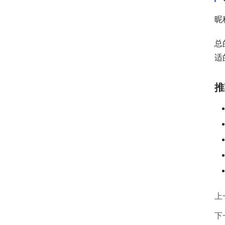
昵
总
适
推
上
下