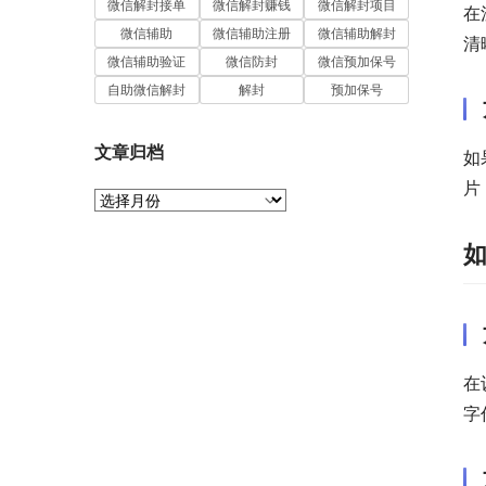
微信解封接单
微信解封赚钱
微信解封项目
在
微信辅助
微信辅助注册
微信辅助解封
清
微信辅助验证
微信防封
微信预加保号
自助微信解封
解封
预加保号
文章归档
如
片
文
章
归
档
在
字