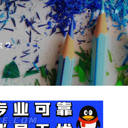
登录
注册
称？