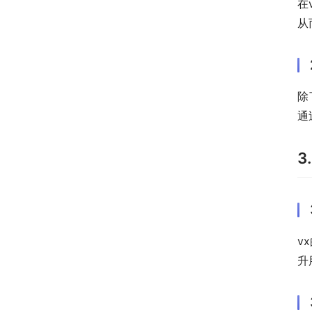
在
从
除
通
3
v
升