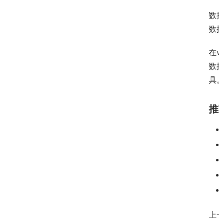
数
数
在
数
具
推
上