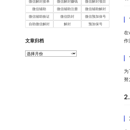
微信解封接单
微信解封赚钱
微信解封项目
微信辅助
微信辅助注册
微信辅助解封
微信辅助验证
微信防封
微信预加保号
自助微信解封
解封
预加保号
在
文章归档
作
文
章
归
档
为
努
2