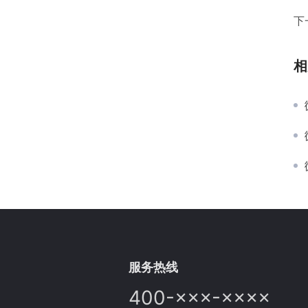
下
相
服务热线
400-×××-××××