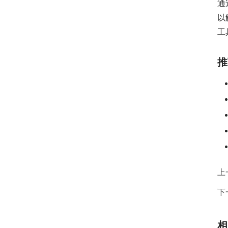
通
以
工
推
上
下
相