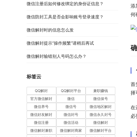
微信注册后如何修改绑定的身份证信息？
添
何
微信防封工具是否会影响账号登录速度？
微信解封时的信息怎么发
微信解封提示“操作频繁”请稍后再试
微信解封输错别人号码怎么办？
标签云
首
QQ解封
QQ解封平台
兼职赚钱
择
官方微信解封
微信
微信保号
微信养号
微信号
微信地区解封
在
微信好友解封
微信封号
微信永久封号
必
微信注册
微信活动
微信解封
微信解封兼职
微信解封商家
微信解封平台