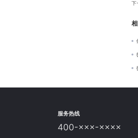
下
相
服务热线
400-×××-××××