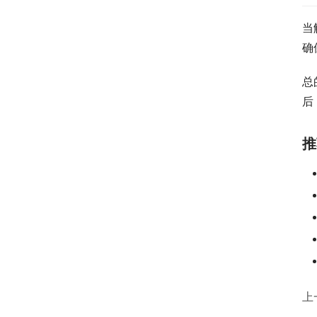
当
确
总
后
推
上