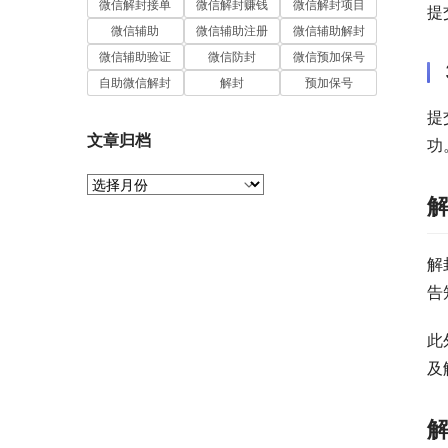
微信解封接单
微信解封赚钱
微信解封项目
提
微信辅助
微信辅助注册
微信辅助解封
微信辅助验证
微信防封
微信预加保号
自助微信解封
解封
预加保号
提
文章归档
功
文
章
归
档
解
告
此
及