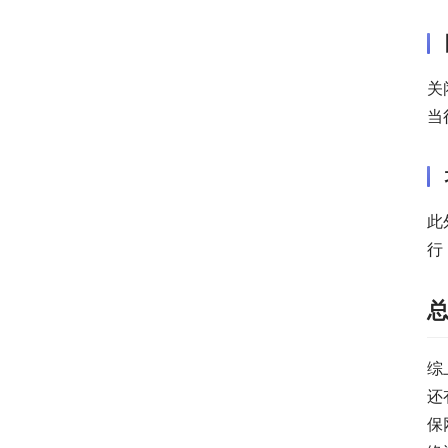
关
当
此
行
综
还
保