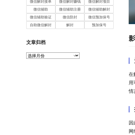
微信解封接单
微信解封赚钱
微信解封项目
微信辅助
微信辅助注册
微信辅助解封
微信辅助验证
微信防封
微信预加保号
自助微信解封
解封
预加保号
文章归档
文
章
归
档
在
用
情
因
网