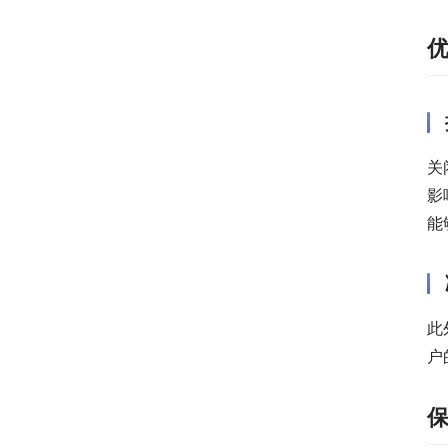
关
影
能
此
户