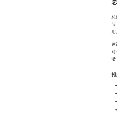
总
节
用
建
对
谐
推