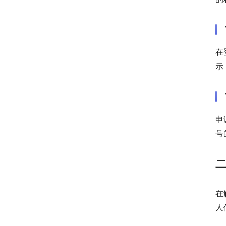
在
示
申
号
在
人