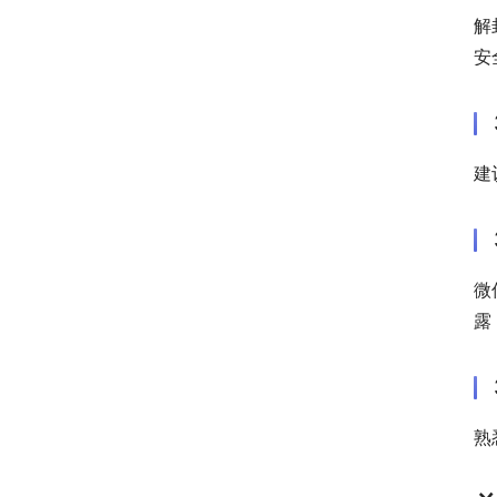
解
安
建
微
露
熟