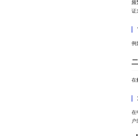
频
证
例
在
在
户