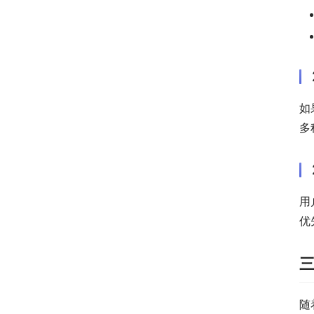
如
多
用
优
随