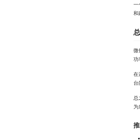
一
和
微
功
在
台
总
为
推