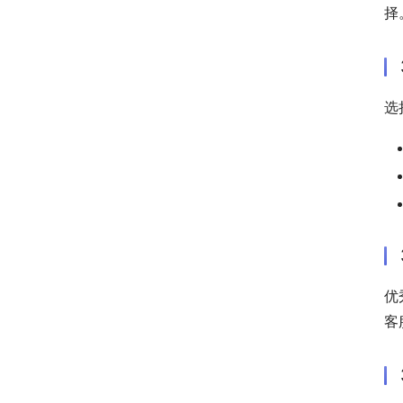
择
选
优
客