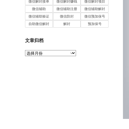
微信解封接单
微信解封赚钱
微信解封项目
微信辅助
微信辅助注册
微信辅助解封
微信辅助验证
微信防封
微信预加保号
自助微信解封
解封
预加保号
文章归档
文
章
归
档