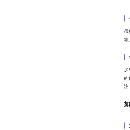
虽
靠
尽
的
注