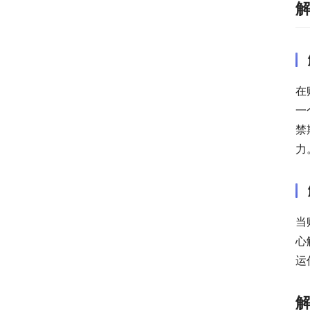
在
一
禁
力
当
心
运