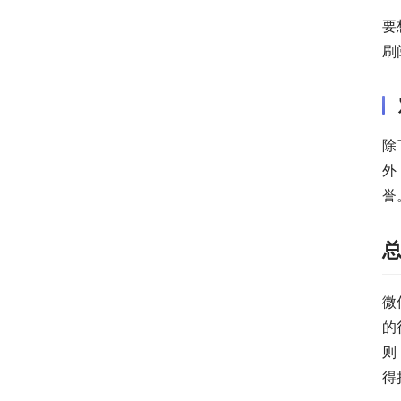
要
刷
除
外
誉
微
的
则
得