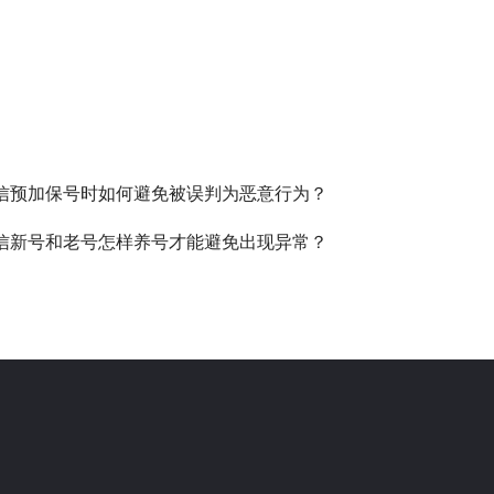
信预加保号时如何避免被误判为恶意行为？
信新号和老号怎样养号才能避免出现异常？