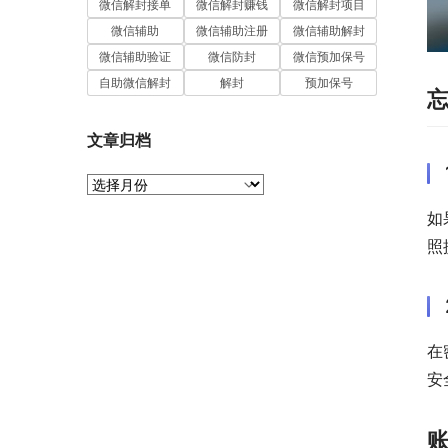
微信解封接单
微信解封赚钱
微信解封项目
微信辅助
微信辅助注册
微信辅助解封
微信辅助验证
微信防封
微信预加保号
自助微信解封
解封
预加保号
文章归档
文
章
如
归
档
照
在
安