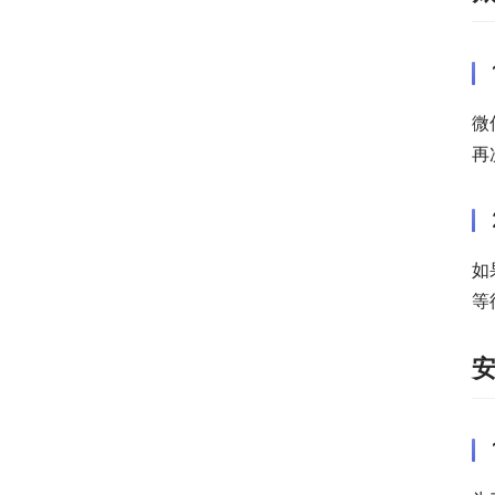
微
再
如
等