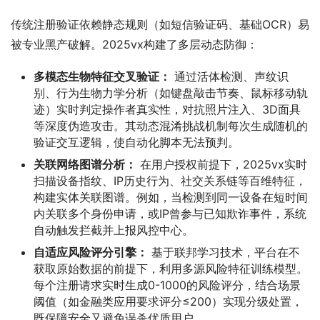
传统注册验证依赖静态规则（如短信验证码、基础OCR）易
被专业黑产破解。2025vx构建了多层动态防御：
多模态生物特征交叉验证：
通过活体检测、声纹识
别、行为生物力学分析（如键盘敲击节奏、鼠标移动轨
迹）实时判定操作者真实性，对抗照片注入、3D面具
等深度伪造攻击。其动态混淆挑战机制每次生成随机的
验证交互逻辑，使自动化脚本无法预判。
关联网络图谱分析：
在用户授权前提下，2025vx实时
扫描设备指纹、IP历史行为、社交关系链等百维特征，
构建实体关联图谱。例如，当检测到同一设备在短时间
内关联多个身份申请，或IP曾参与已知欺诈事件，系统
自动触发拦截并上报风控中心。
自适应风险评分引擎：
基于联邦学习技术，平台在不
获取原始数据的前提下，利用多源风险特征训练模型。
每个注册请求实时生成0-1000的风险评分，结合场景
阈值（如金融类应用要求评分≤200）实现分级处置，
既保障安全又避免误杀优质用户。