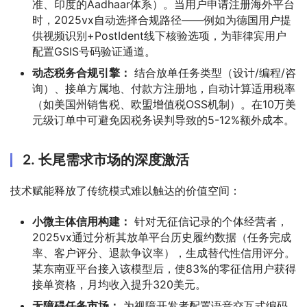
准、印度的Aadhaar体系）。当用户申请注册海外平台
时，2025vx自动选择合规路径——例如为德国用户提
供视频识别+PostIdent线下核验选项，为菲律宾用户
配置GSIS号码验证通道。
动态税务合规引擎：
结合放单任务类型（设计/编程/咨
询）、接单方属地、付款方注册地，自动计算适用税率
（如美国州销售税、欧盟增值税OSS机制）。在10万美
元级订单中可避免因税务误判导致的5-12%额外成本。
2. 长尾需求市场的深度激活
技术赋能释放了传统模式难以触达的价值空间：
小微主体信用构建：
针对无征信记录的个体经营者，
2025vx通过分析其放单平台历史履约数据（任务完成
率、客户评分、退款争议率），生成替代性信用评分。
某东南亚平台接入该模型后，使83%的零征信用户获得
接单资格，月均收入提升320美元。
无障碍任务市场：
为视障开发者配置语音交互式编码