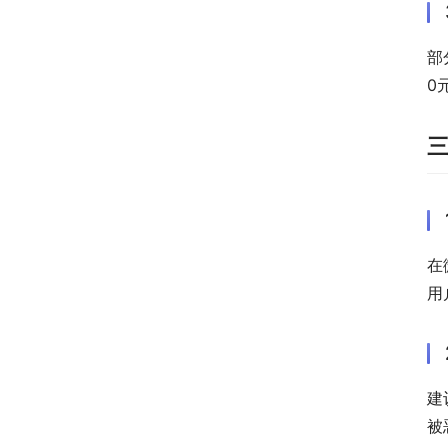
部
0
在
用
建
被