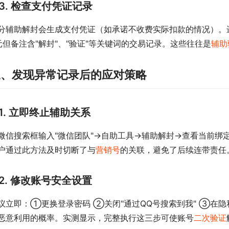
3. 检查支付凭证记录
分辅助解封会生成支付凭证（如承诺不收费实际扣款的情况）。进
元但备注含"解封"、"验证"等关键词的交易记录。这些往往是
辅助
三、发现异常记录后的应对策略
1. 立即终止辅助关系
微信搜索框输入"微信团队"→自助工具→辅助解封→查看当前绑
户通过此方法及时切断了与
营销号
的关联，避免了后续连带责任
2. 修改账号安全设置
议立即：①更换登录密码 ②关闭"通过QQ号搜索到我" ③在隐
恶意利用的概率。实测显示，完整执行这三步可使账号
二次验证