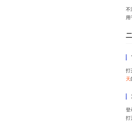
不
用
打
天
登
打