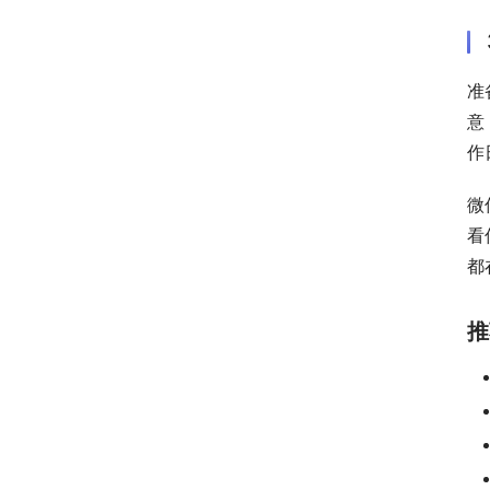
准
意
作
微
看
都
推