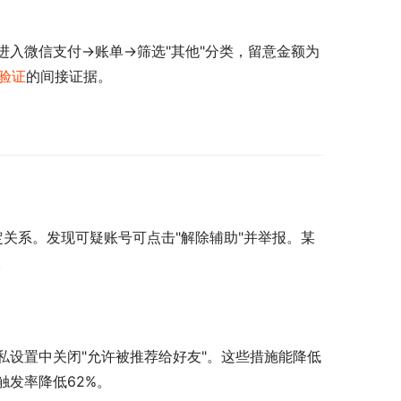
入微信支付→账单→筛选"其他"分类，留意金额为
验证
的间接证据。
定关系。发现可疑账号可点击"解除辅助"并举报。某
。
私设置中关闭"允许被推荐给好友"。这些措施能降低
触发率降低62%。