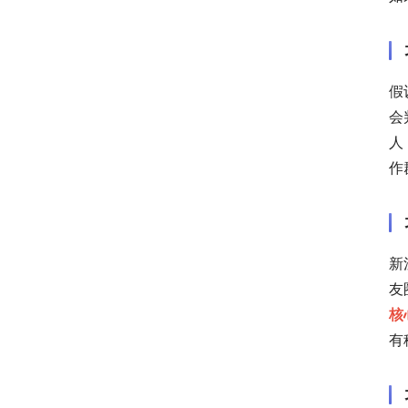
假
会
人
作
新
友
核
有