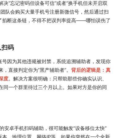
决“忘记密码但设备可信”或者“换手机但未开启双
多团队会购买大量手机号注册新微信号，然后通过扫
了掐断这条链，不得不把误判率提高——哪怕误伤了
人扫码
账号因为其他违规被封禁，系统追溯辅助者，发现你
，直接判定你为“黑产辅助者”。
背后的逻辑是：真
深度
。解决方案很明确：只帮助那些你确实认识、
在同一个群里待过三个月以上。如果对方是你的同
来的安卓手机扫码辅助，很可能触发“设备移位太快”
版本、地理位置、网络IP等。如果你突然在一个全新