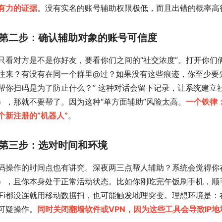
有力的证据
。没有实名的账号辅助权限极低，而且出错的概率高
第二步：确认辅助对象的账号可信度
只看对方是不是你好友，要看你们之间的“社交浓度”。打开你们
往来？有没有在同一个群里@过？如果没有这些痕迹，你至少要
帮你扫码是为了防止什么？” 这种对话会留下记录，让系统建立
），那就不要帮了。因为这种“单方面辅助”风险太高。
一个铁律
个新注册的“机器人”
。
第三步：选对时间和环境
码操作的时间点也有讲究。深夜两三点帮人辅助？系统会觉得你在
），且你本身处于正常活动状态。比如你刚吃完午饭刷手机，顺
iFi都没连就用移动数据扫，也可能触发地理突变。理想环境是：
可疑操作。
同时关闭翻墙软件或VPN，因为这些工具会导致IP