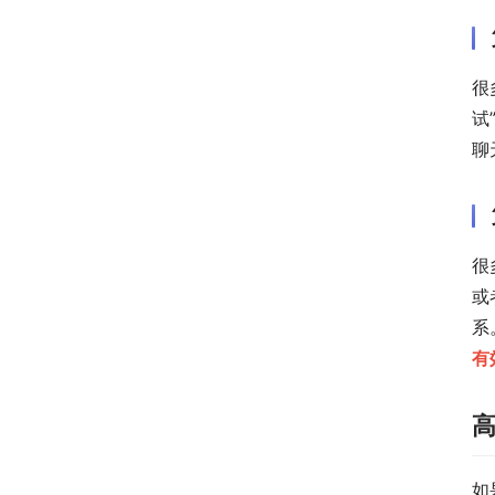
很
试
聊
很
或
系
有
如