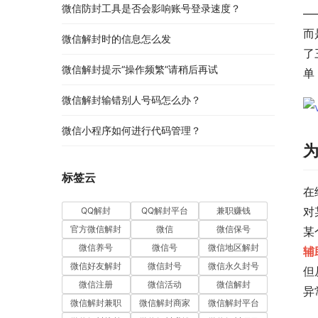
微信防封工具是否会影响账号登录速度？
—
而
微信解封时的信息怎么发
了
微信解封提示“操作频繁”请稍后再试
单
微信解封输错别人号码怎么办？
微信小程序如何进行代码管理？
标签云
在
对
QQ解封
QQ解封平台
兼职赚钱
官方微信解封
微信
微信保号
某
微信养号
微信号
微信地区解封
辅
微信好友解封
微信封号
微信永久封号
但
微信注册
微信活动
微信解封
异
微信解封兼职
微信解封商家
微信解封平台