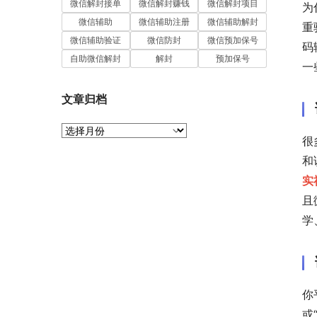
微信解封接单
微信解封赚钱
微信解封项目
为
微信辅助
微信辅助注册
微信辅助解封
重
微信辅助验证
微信防封
微信预加保号
码
自助微信解封
解封
预加保号
一
文章归档
文
很
章
归
和
档
实
且
学
你
或