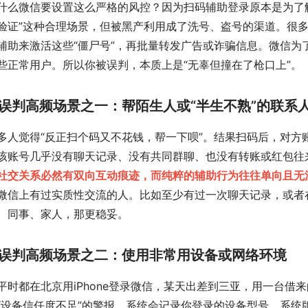
什么微信要设置这么严格的风控？因为扫码辅助登录原本是为了解
验证”这种合理场景，但被黑产利用成了洗号、盗号的渠道。很
辅助来激活这些“僵尸号”，再批量转发广告或诈骗信息。微信为
些正常用户。所以你被误判，本质上是“无辜但撞在了枪口上”。
误判高频场景之一：帮陌生人或“半生不熟”的联系
多人觉得“反正扫个码又不花钱，帮一下呗”。结果扫码后，对方
该账号几乎没有聊天记录、没有共同群聊、也没有转账或红包往来
社交关系必然有双向互动痕迹，而纯粹的辅助行为往往单向且无
微信上有过实质性交流的人。比如至少有过一次聊天记录，或者
、同事、家人，那更稳妥。
误判高频场景之二：使用非常用设备或网络环境
平时都在北京用iPhone登录微信，某天出差到三亚，用一台借
“设备信任度不足”的警报。系统会记录你登录的设备型号、系统