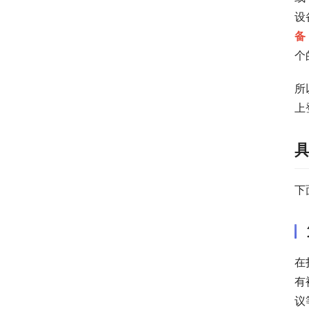
设
备
个
所
上
下
在
有
议