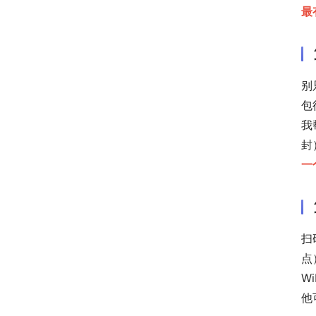
最
别
包
我
封
一
扫
点
W
他