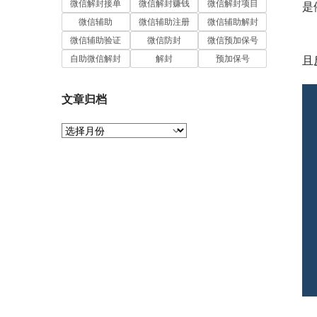
微信解封接单
微信解封赚钱
微信解封项目
是
微信辅助
微信辅助注册
微信辅助解封
　
微信辅助验证
微信防封
微信预加保号
自助微信解封
解封
预加保号
且
文章归档
文
章
归
档