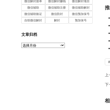
微信解封接单
微信解封赚钱
微信解封项目
推
微信辅助
微信辅助注册
微信辅助解封
微信辅助验证
微信防封
微信预加保号
自助微信解封
解封
预加保号
文章归档
文
章
归
档
上
下
相