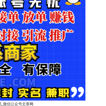
 微信添加好友过于频繁：微信加好友提示“操作过于频繁请稍后再试_微信公众号文章网           	   