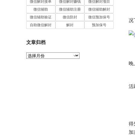
微信解封接单
微信解封赚钱
微信解封项目
微信辅助
微信辅助注册
微信辅助解封
　
微信辅助验证
微信防封
微信预加保号
况
自助微信解封
解封
预加保号
文章归档
　
文
章
晚
归
档
　
活
　
　
得
加