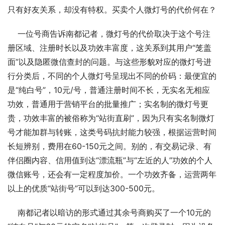
只有好友关系，却没有特权。买卖个人微灯号的代价何在？ 
    一位号商告诉南都记者，微灯号的代价取决于这个号注
册区域、注册时长以及功效丰富度，这关系到其用户“笼盖
面”以及隐匿微信查封的问题。与这些形貌对应的微灯号进
行分类后，不同的个人微灯号呈现出不同的价码：最便宜的
是“纯白号”，10元/号，普通注册时间不长，无实名无相应
功效，普通用于营销平台的批量推广；实名制的微灯号更
贵，功效丰富的被俗称为“站街直刷”，因为只有实名制微灯
号才能加群与转账，这类号码抗封能力较强，根据运营时间
长短辨别，费用在60-150元之间。别的，有交易记录、有
伴侣圈内容、信用值到达“漂流瓶”与“左近的人”功效的个人
微信账号，还会有一定程度加价。一个功效齐备，运营两年
以上的优质“站街号”可以到达300-500元。 
    南都记者以暗访的形式通过其余号商购买了一个10元的