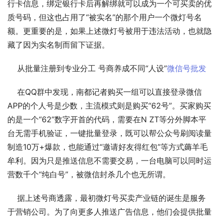
行卡信息，绑定银行卡后再解绑就可以成为一个可买卖的优
质号码，但这也占用了“被实名”的那个用户一个微灯号名
额。更重要的是，如果上述微灯号被用于违法活动，也就隐
藏了因为实名制而留下证据。 
    从批量注册到专业分工 号商养成不同“人设”
微信号批发 
    在QQ群中发现，南都记者购买一组可以直接登录微信
APP的个人号是少数，主流模式则是购买“62号”。买家购买
的是一个“62”数字开首的代码，需要在N ZT等分外脚本平
台无需手机验证，一键批量登录，既可以帮公众号刷阅读量
制造10万+爆款，也能通过“邀请好友得红包”等方式薅羊毛
牟利。因为只是推送信息不需要交易，一台电脑可以同时运
营数千个“纯白号”，被微信封杀几个也无所谓。 
    据上述号商透露，最初微灯号买卖产业链的诞生是服务
于营销公司。为了向更多人推送广告信息，他们会提供批量