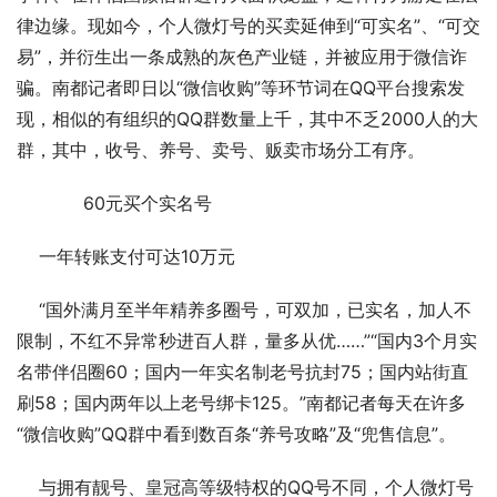
律边缘。现如今，个人微灯号的买卖延伸到“可实名”、“可交
易”，并衍生出一条成熟的灰色产业链，并被应用于微信诈
骗。南都记者即日以“微信收购”等环节词在QQ平台搜索发
现，相似的有组织的QQ群数量上千，其中不乏2000人的大
群，其中，收号、养号、卖号、贩卖市场分工有序。  
	    60元买个实名号 
    一年转账支付可达10万元 
    “国外满月至半年精养多圈号，可双加，已实名，加人不
限制，不红不异常秒进百人群，量多从优……”“国内3个月实
名带伴侣圈60；国内一年实名制老号抗封75；国内站街直
刷58；国内两年以上老号绑卡125。”南都记者每天在许多
“微信收购”QQ群中看到数百条“养号攻略”及“兜售信息”。 
    与拥有靓号、皇冠高等级特权的QQ号不同，个人微灯号