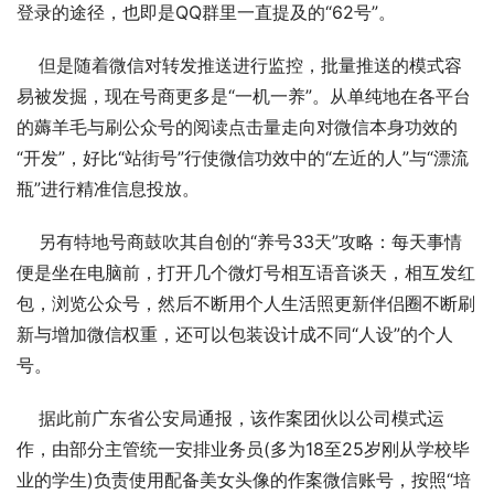
登录的途径，也即是QQ群里一直提及的“62号”。 
    但是随着微信对转发推送进行监控，批量推送的模式容
易被发掘，现在号商更多是“一机一养”。从单纯地在各平台
的薅羊毛与刷公众号的阅读点击量走向对微信本身功效的
“开发”，好比“站街号”行使微信功效中的“左近的人”与“漂流
瓶”进行精准信息投放。 
    另有特地号商鼓吹其自创的“养号33天”攻略：每天事情
便是坐在电脑前，打开几个微灯号相互语音谈天，相互发红
包，浏览公众号，然后不断用个人生活照更新伴侣圈不断刷
新与增加微信权重，还可以包装设计成不同“人设”的个人
号。 
    据此前广东省公安局通报，该作案团伙以公司模式运
作，由部分主管统一安排业务员(多为18至25岁刚从学校毕
业的学生)负责使用配备美女头像的作案微信账号，按照“培