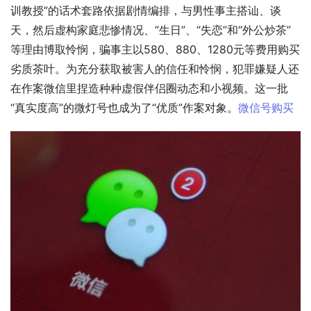
训教授”的话术套路依据剧情编排，与男性事主搭讪、谈
天，然后虚构家庭悲惨情况、“生日”、“失恋”和“外公炒茶”
等理由博取怜悯，骗事主以580、880、1280元等费用购买
劣质茶叶。为充分获取被害人的信任和怜悯，犯罪嫌疑人还
在作案微信里捏造种种虚假伴侣圈动态和小视频。这一批
“真实度高”的微灯号也成为了“优质”作案对象。
微信号购买 