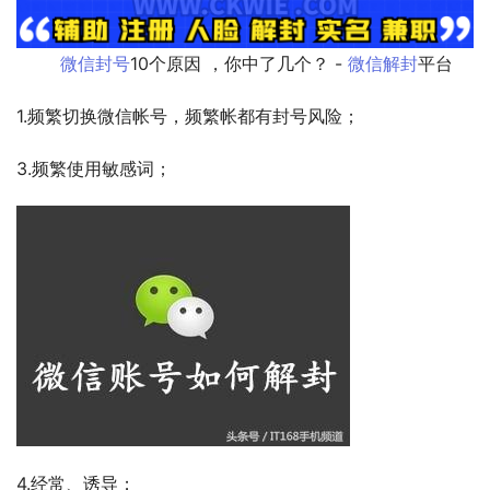
微信封号
10个原因 ，你中了几个？ - 
微信解封
平台     
1.频繁切换微信帐号，频繁帐都有封号风险； 
3.频繁使用敏感词； 
4.经常、诱导；