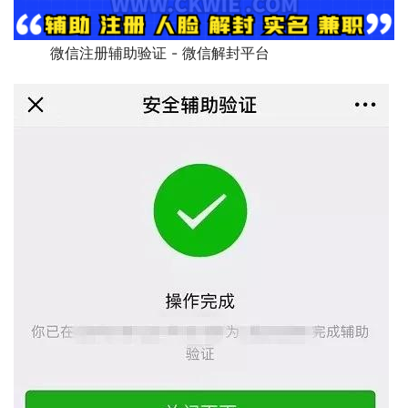
        微信注册辅助验证 - 微信解封平台              