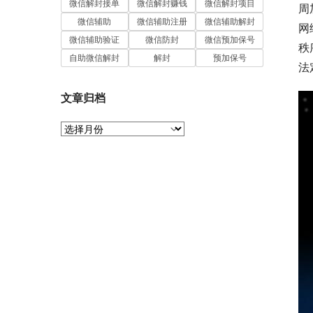
微信解封接单
微信解封赚钱
微信解封项目
周
微信辅助
微信辅助注册
微信辅助解封
网
微信辅助验证
微信防封
微信预加保号
秩
自助微信解封
解封
预加保号
法
文章归档
文
章
归
档