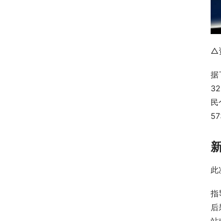
△
据
3
民
5
此
指
后