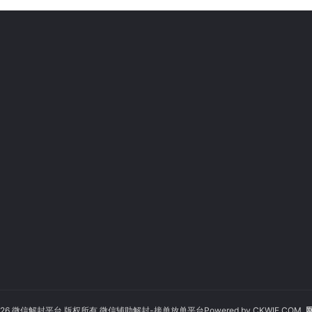
© 2026 微信解封平台 版权所有 微信辅助解封-接单放单平台Powered by
CKWIE.COM
网