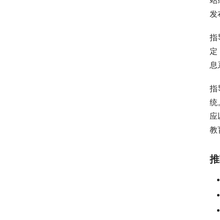
站
发
指
定
息
指
统
应
教
推