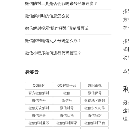
微信防封工具是否会影响账号登录速度？
指
微信解封时的信息怎么发
方
在
微信解封提示“操作频繁”请稍后再试
微信解封输错别人号码怎么办？
指
式
微信小程序如何进行代码管理？
动
△
标签云
QQ解封
QQ解封平台
兼职赚钱
官方微信解封
微信
微信保号
微信养号
微信号
微信地区解封
最
微信好友解封
微信封号
微信永久封号
这
微信注册
微信活动
微信解封
理
微信解封兼职
微信解封商家
微信解封平台