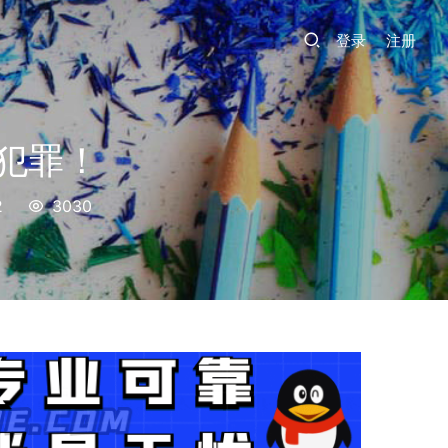
登录
注册
犯罪！
2
3030