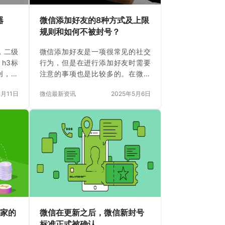
器
微信添加好友的8种方式及上限
规则和如何不被封号？
，二级
微信添加好友是一项很常见的社交
h3标
行为，但是在进行添加好友时需要
创，人
注意的事项也是比较多的。在微信
：连接
中添加好友有着多种方式，同时也
2月11日
微信最新资讯
2025年5月6日
由中国
有上限规则和一些操作注意事项，
通讯软
下面将详细介绍微信添加好友的8种
捷的使
方式以及上限规则和如何不被封号
取得了
的方法。 一、微信添加好友的8种
全球的
方式 1. 通过手机号添加好友 在微信
足人们
中，我们可以通过对方的手机号来
丰富多
添加好友。只需要在通讯录中点击
章中，
添加好友，选择通过手机号添加，
势，以
输入对方的手机号码就可以发送好
、微信
友请求了。 2. 通过微信号添加好友
作为一款
如果对方不方便告诉你手机号码，
起家的
微信在更新之后，微信新封号
即时的
可以直接通过对方的微信号来添
标准正式被确认