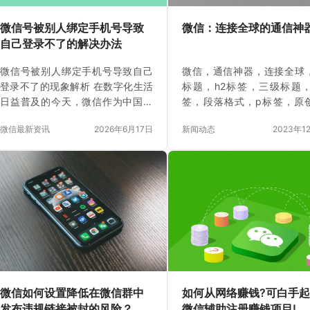
微信号被别人绑定手机号导致
微信：连接全球的通信神
自己登录不了的解决办法
微信号被别人绑定手机号导致自己
微信，通信神器，连接全球
登录不了的现象解析 在数字化生活
标题，h2标签，三级标题，
日益普及的今天，微信作为中国最
签，段落格式，p标签，原
重要的社交工具之一，承载着大量
写，AI文章，关键词。 微信
微信最新资讯
2026年6月17日
新闻动态
2023年1
用户的社交、支付、工作等关键功
全球的通信神器 微信是一款
能。假如突然发现自己的微信号被
科技巨头腾讯推出的即时
别人绑定手机号，导致自己无法正
件，凭借其强大的功能和便
常登录，往往会让人感到焦虑和无
用方式，迅速在全球范围内
助。这种情况背后不仅仅是账号被
巨大的成功。作为一款连接
盗用那么简单，更牵涉到手机号绑
通信神器，微信不仅能够满
定机制、账号安全策略以及用户个
日常的通信需求，还提供了
人信息保护等多重复杂因素。 微信
样的功能和服务。在这篇文
手机号绑定是账号安全的关键环节
我们将介绍微信的特点和优
之一，手机号不仅是身份验证的重
及其对全球通信的影响。 一
要凭证，也直接关联到找回密码、
的特点 1.1 即时通讯 微信
微信如何设置降低在微信群中
如何从网络赚钱?可白手
验证身份等流程。一旦手机号被他
即时通讯软件，具有快速、
发布违规链接被封的风险？
微信辅助注册赚钱项目!