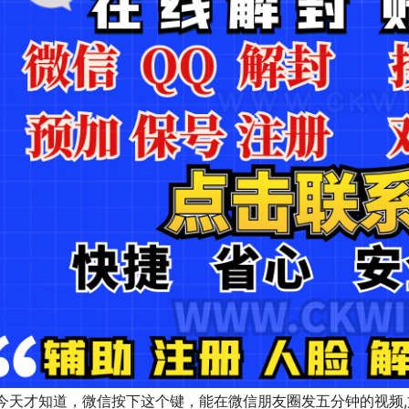
   今天才知道，微信按下这个键，能在微信朋友圈发五分钟的视频,文章-最全微信