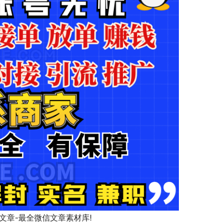
文章素材库!                   