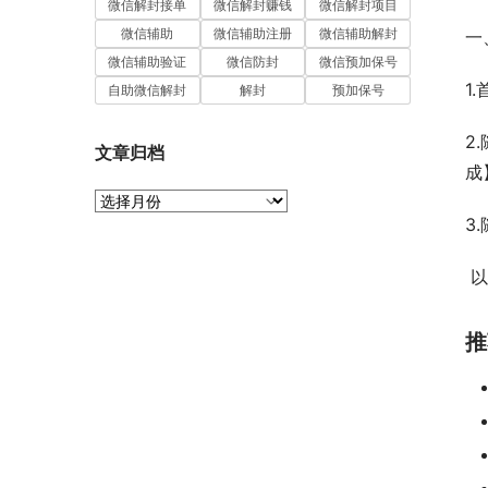
微信解封接单
微信解封赚钱
微信解封项目
微信辅助
微信辅助注册
微信辅助解封
一
微信辅助验证
微信防封
微信预加保号
1
自助微信解封
解封
预加保号
2
文章归档
成
文
章
3
归
档
 
推