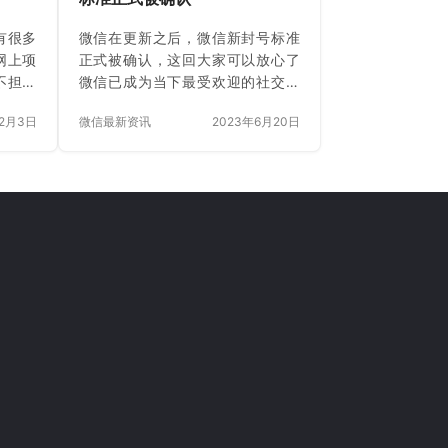
加…
有很多
微信在更新之后，微信新封号标准
网上项
正式被确认，这回大家可以放心了
不担心
微信已成为当下最受欢迎的社交软
虽然开
件，每天下班后，会先和朋友聊聊
12月3日
微信最新资讯
2023年6月20日
家里宅
微信，然后每天不停的刷刷微信。
时候都
腾讯研发微信的初衷，就是拉近人
事，看
与人之间的距离。不管朋友和亲人
究如何
离多远，可以无障沟通。而作为腾
段时间
讯的社交平台，曾经是一个非常好
网赚项
的交流平台。但是随着微商不断增
感兴趣
多，曾经用来分享心情的朋友圈，
列的内
如今朋友圈微商消息满天飞。 而随
你有帮
着电商法的出台，许多做代购做微
会持续
商的都在朋友圈转发过这样一条消
今天聊
息，从2019年1月1日起，将实施新
，这个
的电子商务法。如果经常在朋友圈
发布一些敏感…