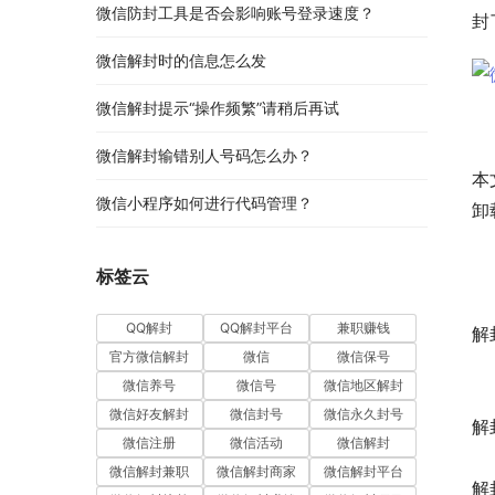
微信防封工具是否会影响账号登录速度？
封
微信解封时的信息怎么发
微信解封提示“操作频繁”请稍后再试
微信解封输错别人号码怎么办？
本
微信小程序如何进行代码管理？
卸
 
 
标签云
 
QQ解封
QQ解封平台
兼职赚钱
解
官方微信解封
微信
微信保号
 
微信养号
微信号
微信地区解封
 
微信好友解封
微信封号
微信永久封号
解
微信注册
微信活动
微信解封
 
微信解封兼职
微信解封商家
微信解封平台
解