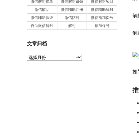
微信解封接单
微信解封赚钱
微信解封项目
 
微信辅助
微信辅助注册
微信辅助解封
解
微信辅助验证
微信防封
微信预加保号
 
自助微信解封
解封
预加保号
解
 
文章归档
文
章
归
如
档
推