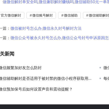
做微信解封单安全吗,微信兼职解封赚钱吗,微信辅助50元一单
官方微信解封
微信账号解封
微信辅助
微信辅助解
一篇：
微信被封号怎么办,微信永久封号解封方法
一篇：
微信公众号被永久封号怎么办,微信公众号封号申诉原因怎
关新闻
微信频繁加好友怎么防封
微
微信辅助解封是否适用于被封禁的微信小程序获取用户微信读书阅读进度信息权限？
每
微信预加保号后如何设置声音和震动提醒？