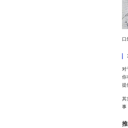
口
对
你
提
其
事
推