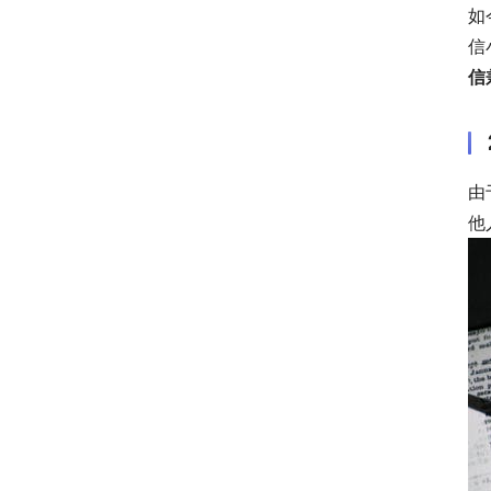
如
信
信
由
他